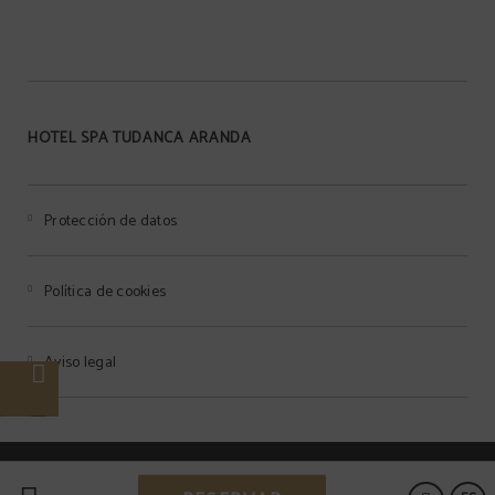
HOTEL SPA TUDANCA ARANDA
Protección de datos
Política de cookies
Aviso legal
e
s
Powered by Keytel