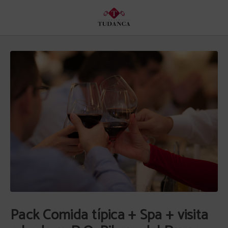
Pack Comida Típica + Spa + Visita A Bodega D.o. Ribera Del Duero del Hotel 
Pack Comida típica + Spa + visita