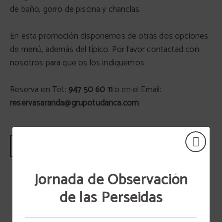
de baño, gorro de piscina y chanclas.
En esta promoción disponemos de otras dos opciones
de menú, además del típico. Por favor contactad con
nosotros para que os los indiquemos.
Reserva en Tel.:
947 50 60 11
o en el Email:
reservasaranda@grupotudanca.com
RESERVAR
Jornada de Observación
de las Perseidas
PROMOCIONES