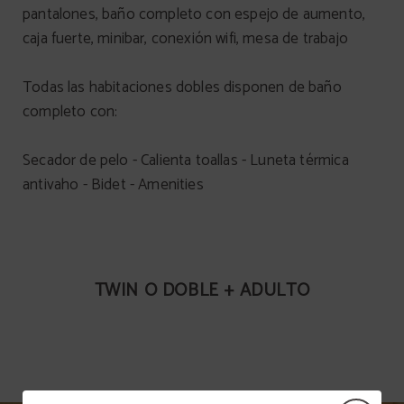
pantalones, baño completo con espejo de aumento,
caja fuerte, minibar, conexión wifi, mesa de trabajo
Todas las habitaciones dobles disponen de baño
completo con:
Secador de pelo - Calienta toallas - Luneta térmica
antivaho - Bidet - Amenities
TWIN O DOBLE + ADULTO