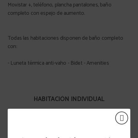
Movistar +, teléfono, plancha pantalones, baño
completo con espejo de aumento.
Todas las habitaciones disponen de baño completo
con:
- Luneta térmica anti-vaho - Bidet - Amenities
HABITACIÓN INDIVIDUAL
Conexión Wi-fi a internet
Aire acondicionado