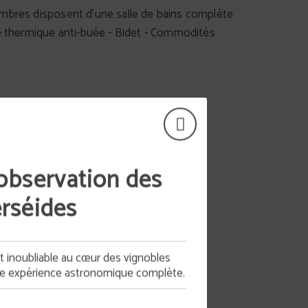
mbres disposent d'une salle de bains complète
re thermique anti-buée - Bidet - Commodités
observation des
rséides
it inoubliable au cœur des vignobles
ne expérience astronomique complète.
ilette
Coffre-fort