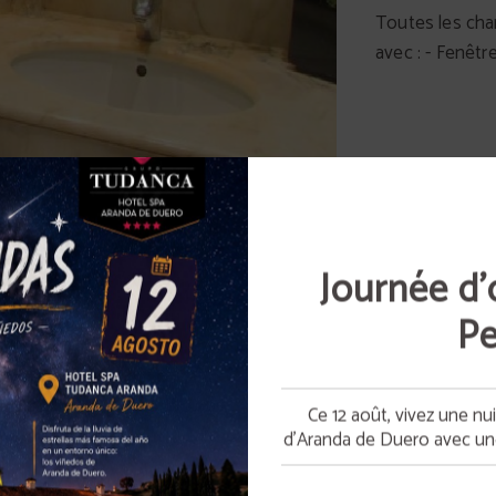
Toutes les cha
avec : - Fenêt
Journée d’
CHAMBRE INDIVIDUELLE
Pe
Ce 12 août, vivez une nu
d’Aranda de Duero avec u
Climatisation
Coffret de produits de to