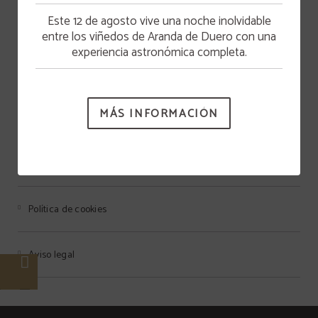
Este 12 de agosto vive una noche inolvidable
entre los viñedos de Aranda de Duero con una
experiencia astronómica completa.
HOTEL SPA TUDANCA ARANDA
MÁS INFORMACIÓN
Protección de datos
Política de cookies
Aviso legal
e
s