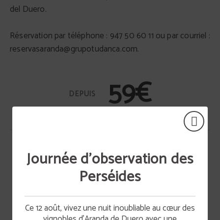
del Duero.
Réservation par téléphone : 947 50 60 11 ou par courriel :
reservasaranda@grupotudanca.com.
59€
Journée d’observation des
PROMOTIONS
Perséides
Ce 12 août, vivez une nuit inoubliable au cœur des
vignobles d’Aranda de Duero avec une